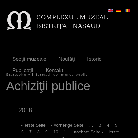
Jump to navigation
Secţii muzeale
Noutăţi
Istoric
Publicaţii
Kontakt
Startseite
»
Informatii de interes public
S
Achiziţii publice
i
e
2018
s
i
S
« erste Seite
‹ vorherige Seite
…
3
4
5
6
7
8
9
10
11
nächste Seite ›
letzte
n
e