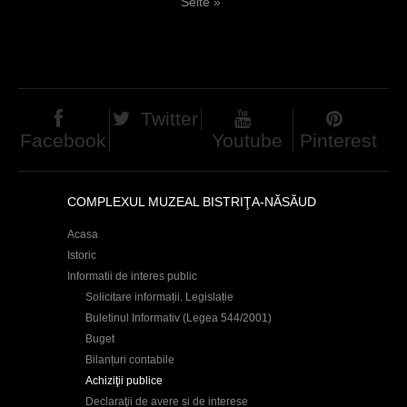
Seite »
d
i
h
t
i
e
e
n
Twitter
r
Facebook
Youtube
Pinterest
COMPLEXUL MUZEAL BISTRIŢA-NĂSĂUD
Acasa
Istoric
Informatii de interes public
Solicitare informații. Legislație
Buletinul Informativ (Legea 544/2001)
Buget
Bilanțuri contabile
Achiziţii publice
Declaraţii de avere și de interese