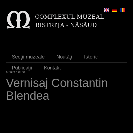
Jump to navigation
Secţii muzeale
Noutăţi
Istoric
Publicaţii
Kontakt
Startseite
S
Vernisaj Constantin
i
Blendea
e
s
i
n