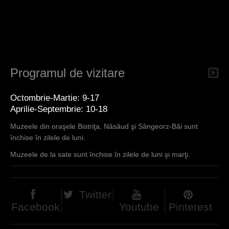
d
h
i
e
Programul de vizitare
r
Octombrie-Martie: 9-17
Aprilie-Septembrie: 10-18
Muzeele din oraşele Bistriţa, Năsăud şi Sângeorz-Băi sunt
închise în zilele de luni.
Muzeele de la sate sunt închise în zilele de luni şi marţi.
Twitter
Facebook
Youtube
Pinterest