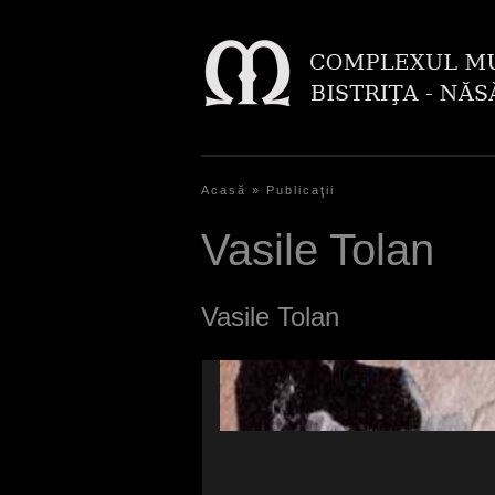
Acasă
»
Publicaţii
S
i
Vasile Tolan
e
s
Vasile Tolan
i
n
d
h
i