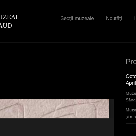
Jump to navigation
Secţii muzeale
Noutăţi
Pro
Octo
Apri
Muzee
Sânge
Muzee
şi mar