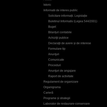
Istoric
Informatii de interes public
Solicitare informații. Legislație
Buletinul Informativ (Legea 544/2001)
Buget
Bilanțuri contabile
Achiziţii publice
Declaraţii de avere și de interese
Formulare tip
Anunţuri
Comunicate
Proceduri
Anunţuri de angajare
Raport de activitate
Regulament de organizare
Organigrama
Carieră
Programe și strategii
Laborator de restaurare-conservare