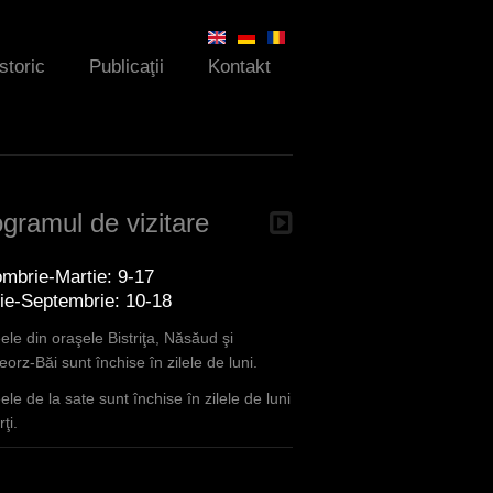
Istoric
Publicaţii
Kontakt
gramul de vizitare
mbrie-Martie: 9-17
lie-Septembrie: 10-18
le din oraşele Bistriţa, Năsăud şi
orz-Băi sunt închise în zilele de luni.
le de la sate sunt închise în zilele de luni
ţi.