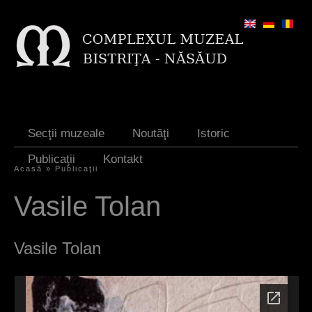
Jump to navigation
Secţii muzeale
Noutăţi
Istoric
Publicaţii
Kontakt
Acasă
»
Publicaţii
S
Vasile Tolan
i
e
Vasile Tolan
s
i
n