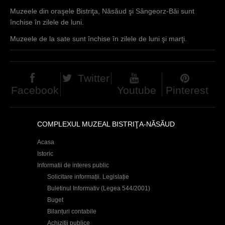
Muzeele din oraşele Bistriţa, Năsăud şi Sângeorz-Băi sunt
închise în zilele de luni.
Muzeele de la sate sunt închise în zilele de luni şi marţi.
Twitter
Facebook
Youtube
Pinterest
COMPLEXUL MUZEAL BISTRIŢA-NĂSĂUD
Acasa
Istoric
Informatii de interes public
Solicitare informații. Legislație
Buletinul Informativ (Legea 544/2001)
Buget
Bilanțuri contabile
Achiziţii publice