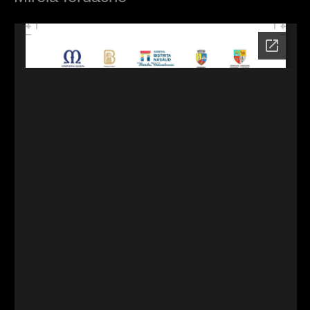
d
h
i
e
r