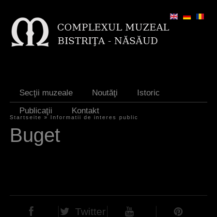
Jump to navigation
Secţii muzeale
Noutăţi
Istoric
Publicaţii
Kontakt
Startseite
»
Informatii de interes public
S
Buget
i
e
s
i
n
Twitter