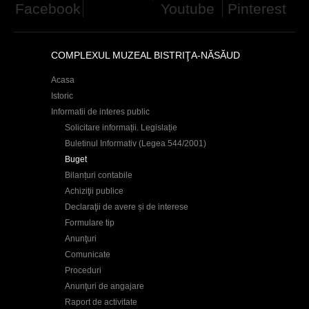
Facebook
Youtube
Pinterest
d
h
COMPLEXUL MUZEAL BISTRIŢA-NĂSĂUD
i
e
Acasa
Istoric
r
Informatii de interes public
Solicitare informații. Legislație
Buletinul Informativ (Legea 544/2001)
Buget
Bilanțuri contabile
Achiziţii publice
Declaraţii de avere și de interese
Formulare tip
Anunţuri
Comunicate
Proceduri
Anunţuri de angajare
Raport de activitate