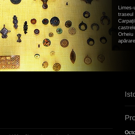
Limes-u
traseul
Carpațil
castrel
Orheiu 
apărare
Ist
Pro
Octo