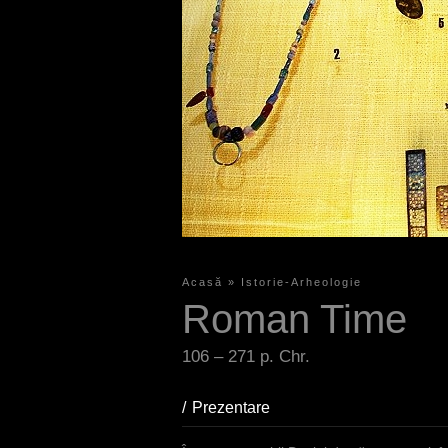
Acasă
»
Istorie-Arheologie
S
Roman Time
i
e
106 – 271 p. Chr.
s
Prezentare
(aktiver Reiter)
i