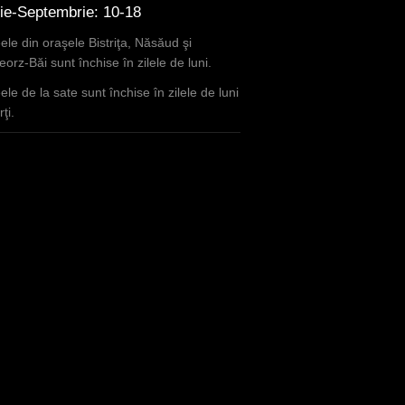
lie-Septembrie: 10-18
le din oraşele Bistriţa, Năsăud şi
orz-Băi sunt închise în zilele de luni.
le de la sate sunt închise în zilele de luni
ţi.