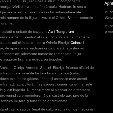
în anul 106 p. Chr., regiunea a intrat în componența
Apri
 reorganizării din vremea împăratului Hadrian, în cea a
Muzee
al provinciei urma traseul dealurilor submontane ale
Sânge
rele romane de la Ilișua, Livezile și Orheiu Bistriței centrele
 graniței.
Muzee
şi mar
instalată o unitate de cavalerie
Ala I Tungrorum
ază elementul central al sălii. Tot o unitate de infanterie
st alocată și în castrul de la Orheiu Bistriței
Cohors I
itar, de apărare ale sectoarelor de graniță, acestea au
i economice, adevărate focare de romanitate, în jurul
re asigurau hrana și echiparea trupelor.
chiud, Ocnița, Vermeș, Stupini, Bistrița, în toate alături de
întrebuințate vase de factură locală, dacică (cățui,
efacte expuse se găsesc unelte și ustensile care atestă
 antrenată: agricultură, meșteșuguri, comerț ca și intensele
cie și din imperiu. Numărul mare al pieselor de armament,
provenind cu preponderență din castrele auxiliare de la
tehnica militară și forța trupelor staționate.
arul casnic sau cel legat de cultura scrisă ori de medicină