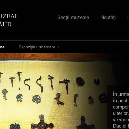
Jump to navigation
Secţii muzeale
Noutăţi
me
Expoziţia următoare
În urma
în anul 
compon
ulterior
vremea 
Daciei 