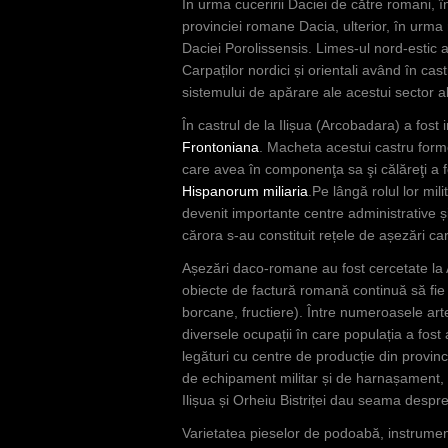
n
În urma cuceririi Daciei de către romani, 
provinciei romane Dacia, ulterior, în urma
d
Daciei Porolissensis. Limes-ul nord-estic 
h
Carpaților nordici și orientali având în cast
sistemului de apărare ale acestui sector al
i
În castrul de la Ilișua (Arcobadara) a fost 
e
Frontoniana
. Macheta acestui castru forme
r
care avea în componenţa sa şi călăreţi a fo
Hispanorum miliaria
.Pe lângă rolul lor mil
devenit importante centre administrative ș
cărora s-au constituit rețele de așezări ca
Așezări daco-romane au fost cercetate la Ar
obiecte de factură romană continuă să fie 
borcane, fructiere). Între numeroasele art
diversele ocupații în care populația a fost
legături cu centre de producție din provin
de echipament militar și de harnașament, 
Ilișua și Orheiu Bistriței dau seama despre 
Varietatea pieselor de podoabă, instrument