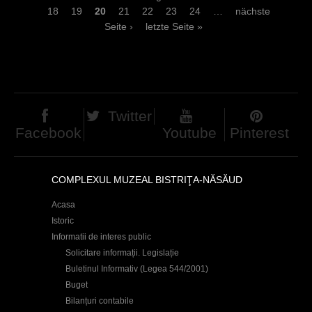
18
19
20
21
22
23
24
…
nächste
e
Seite ›
letzte Seite »
i
t
e
n
Twitter
Facebook
Youtube
Pinterest
COMPLEXUL MUZEAL BISTRIŢA-NĂSĂUD
Acasa
Istoric
Informatii de interes public
Solicitare informații. Legislație
Buletinul Informativ (Legea 544/2001)
Buget
Bilanțuri contabile