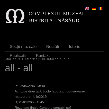
Jump to navigation
Secţii muzeale
Noutăţi
Istoric
Publicaţii
Kontakt
Startseite
»
Informaţii de interes public
S
all - all
i
e
Do, 25/07/2019 - 09:15
s
Achizitie directa Articole laborator conservare-
i
restaurare -iulie2019
Di, 25/06/2019 - 11:45
n
Rezultate finale Concurs contabil sef