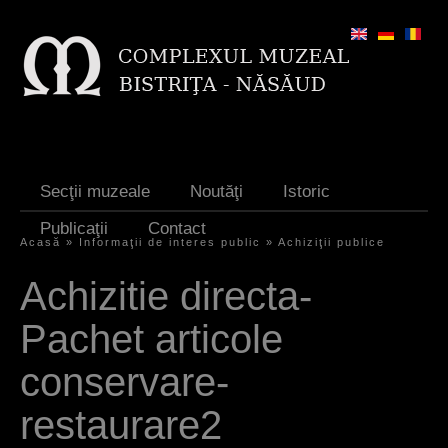
Jump to navigation
Secţii muzeale
Noutăţi
Istoric
Publicaţii
Contact
Acasă
»
Informaţii de interes public
»
Achiziţii publice
E
Achizitie directa-
ş
Pachet articole
t
i
conservare-
a
restaurare2
i