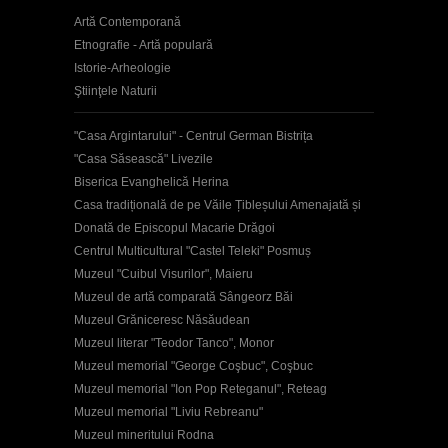
Artă Contemporană
Etnografie - Artă populară
Istorie-Arheologie
Ştiinţele Naturii
"Casa Argintarului" - Centrul German Bistrița
"Casa Săsească" Livezile
Biserica Evanghelică Herina
Casa tradițională de pe Văile Țibleșului Amenajată și
Donată de Episcopul Macarie Drăgoi
Centrul Multicultural "Castel Teleki" Posmuș
Muzeul "Cuibul Visurilor", Maieru
Muzeul de artă comparată Sângeorz Băi
Muzeul Grăniceresc Năsăudean
Muzeul literar "Teodor Tanco", Monor
Muzeul memorial "George Coşbuc", Coşbuc
Muzeul memorial "Ion Pop Reteganul", Reteag
Muzeul memorial "Liviu Rebreanu"
Muzeul mineritului Rodna