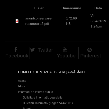
c
Fisier
Dimensiune
Data
i
Vin,
anuntconservare-
172.69
5/24/2019
restaurare2.pdf
KB
1:24pm
Twitter
Facebook
Youtube
Pinterest
COMPLEXUL MUZEAL BISTRIŢA-NĂSĂUD
Acasa
Istoric
Informatii de interes public
Solicitare informații. Legislație
Buletinul Informativ (Legea 544/2001)
Buget