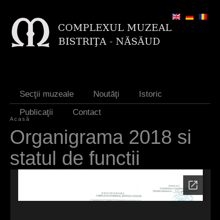
Jump to navigation
Secţii muzeale
Noutăţi
Istoric
Publicaţii
Contact
Acasă
E
Organigrama 2018 si
ş
statul de functii
t
i
a
i