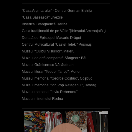
"Casa Argintarului" - Centrul German Bistrița
"Casa Săsească" Livezile
Biserica Evanghelică Herina
Casa tradițională de pe Văile Țibleșului Amenajată și
Donată de Episcopul Macarie Drăgoi
Centrul Multicultural "Castel Teleki" Posmuș
Muzeul "Cuibul Visurilor", Maieru
Muzeul de artă comparată Sângeorz Băi
Muzeul Grăniceresc Năsăudean
Muzeul literar "Teodor Tanco", Monor
Muzeul memorial "George Coşbuc", Coşbuc
Muzeul memorial "Ion Pop Reteganul", Reteag
Muzeul memorial "Liviu Rebreanu"
Muzeul mineritului Rodna