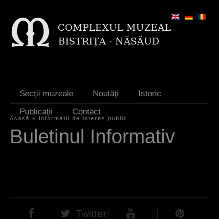
Jump to navigation
Secţii muzeale
Noutăţi
Istoric
Publicaţii
Contact
Acasă
»
Informatii de interes public
E
Buletinul Informativ
ş
t
i
a
i
Twitter