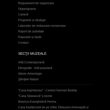
Regulament de organizare
Organigrama
Carieră
Programe și strategii
Laborator de restaurare-conservare
Raport de activitate
Rapoarte și studii
Contact
SECŢII MUZEALE
Artă Contemporană
Etnografie - Artă populară
Istorie-Arheologie
Ştiinţele Naturii
"Casa Argintarului" - Centrul German Bistrița
"Casa Săsească" Livezile
Biserica Evanghelică Herina
Casa tradițională de pe Văile Țibleșului Amenajată și