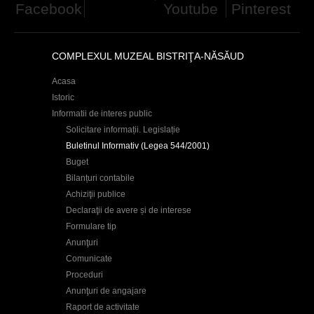
Facebook
Youtube
Pinterest
c
i
COMPLEXUL MUZEAL BISTRIŢA-NĂSĂUD
Acasa
Istoric
Informatii de interes public
Solicitare informații. Legislație
Buletinul Informativ (Legea 544/2001)
Buget
Bilanțuri contabile
Achiziţii publice
Declaraţii de avere și de interese
Formulare tip
Anunţuri
Comunicate
Proceduri
Anunţuri de angajare
Raport de activitate