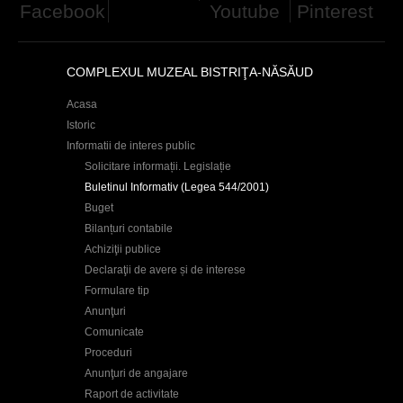
Facebook
Youtube
Pinterest
h
e
COMPLEXUL MUZEAL BISTRIŢA-NĂSĂUD
r
e
Acasa
Istoric
Informatii de interes public
Solicitare informații. Legislație
Buletinul Informativ (Legea 544/2001)
Buget
Bilanțuri contabile
Achiziţii publice
Declaraţii de avere și de interese
Formulare tip
Anunţuri
Comunicate
Proceduri
Anunţuri de angajare
Raport de activitate