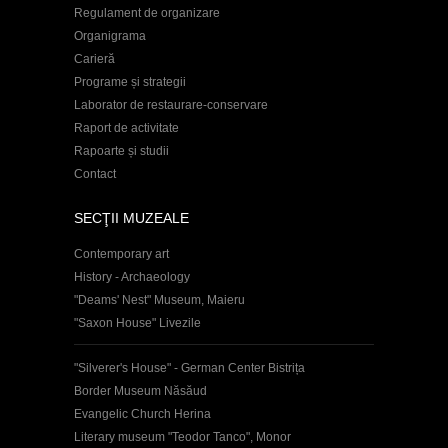
Regulament de organizare
Organigrama
Carieră
Programe și strategii
Laborator de restaurare-conservare
Raport de activitate
Rapoarte și studii
Contact
SECŢII MUZEALE
Contemporary art
History - Archaeology
"Deams' Nest" Museum, Maieru
"Saxon House" Livezile
"Silverer's House" - German Center Bistrița
Border Museum Năsăud
Evangelic Church Herina
Literary museum "Teodor Tanco", Monor