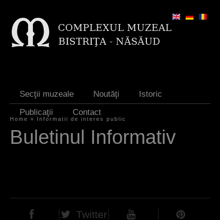
Jump to navigation
Secţii muzeale
Noutăţi
Istoric
Publicaţii
Contact
Home
»
Informatii de interes public
Y
Buletinul Informativ
o
u
a
r
e
Twitter