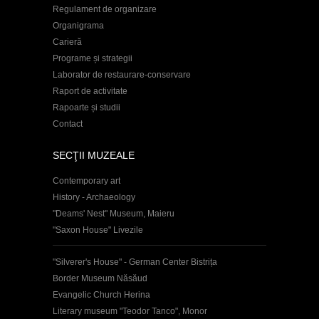
Regulament de organizare
Organigrama
Carieră
Programe și strategii
Laborator de restaurare-conservare
Raport de activitate
Rapoarte și studii
Contact
SECŢII MUZEALE
Contemporary art
History - Archaeology
"Deams' Nest" Museum, Maieru
"Saxon House" Livezile
"Silverer's House" - German Center Bistrița
Border Museum Năsăud
Evangelic Church Herina
Literary museum "Teodor Tanco", Monor