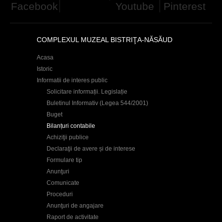
Facebook
Youtube
Pinterest
h
e
COMPLEXUL MUZEAL BISTRIŢA-NĂSĂUD
r
e
Acasa
Istoric
Informatii de interes public
Solicitare informații. Legislație
Buletinul Informativ (Legea 544/2001)
Buget
Bilanțuri contabile
Achiziţii publice
Declaraţii de avere și de interese
Formulare tip
Anunţuri
Comunicate
Proceduri
Anunţuri de angajare
Raport de activitate