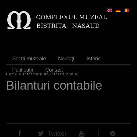
Jump to navigation
Secţii muzeale
Noutăţi
Istoric
Publicaţii
Contact
Home
»
Informatii de interes public
Y
Bilanturi contabile
o
u
a
r
e
Twitter