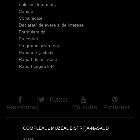
Buletinul Informativ
h
Cariera
e
Comunicate
Declarații de avere și de interese
r
Formulare tip
e
Proceduri
Programe și strategii
Rapoarte și studii
Raport de activitate
Raport Legea 544
Twitter
Facebook
Youtube
Pinterest
COMPLEXUL MUZEAL BISTRIŢA-NĂSĂUD
Acasa