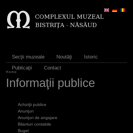
Jump to navigation
Secţii muzeale
Noutăţi
Istoric
Publicaţii
Contact
Home
Y
Informaţii publice
o
u
Achiziţii publice
a
Anunţuri
Anunţuri de angajare
r
Bilanturi contabile
e
Buget