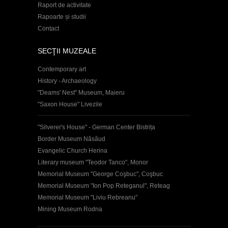
Raport de activitate
Rapoarte și studii
Contact
SECŢII MUZEALE
Contemporary art
History - Archaeology
"Deams' Nest" Museum, Maieru
"Saxon House" Livezile
"Silverer's House" - German Center Bistrița
Border Museum Năsăud
Evangelic Church Herina
Literary museum "Teodor Tanco", Monor
Memorial Museum "George Coşbuc", Coşbuc
Memorial Museum "Ion Pop Reteganul", Reteag
Memorial Museum "Liviu Rebreanu"
Mining Museum Rodna