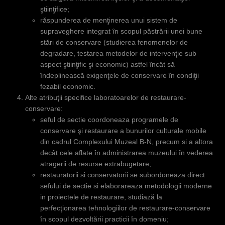
ştiinţifice;
răspunderea de menţinerea unui sistem de
supraveghere integrat în scopul păstrării unei bune
stări de conservare (studierea fenomenelor de
degradare, testarea metodelor de intervenţie sub
aspect ştiinţific şi economic) astfel încât să
îndeplinească exigenţele de conservare în condiţii
fezabil economic.
Alte atribuţii specifice laboratoarelor de restaurare-
conservare:
seful de sectie coordoneaza programele de
conservare şi restaurare a bunurilor culturale mobile
din cadrul Complexului Muzeal B-N, precum si a altora
decât cele aflate în administrarea muzeului în vederea
atragerii de resurse extrabugetare;
restauratorii si conservatorii se subordoneaza direct
sefului de sectie si elaborareaza metodologii moderne
in proiectele de restaurare, studiază la
perfecţionarea tehnologiilor de restaurare-conservare
în scopul dezvoltării practicii în domeniu;