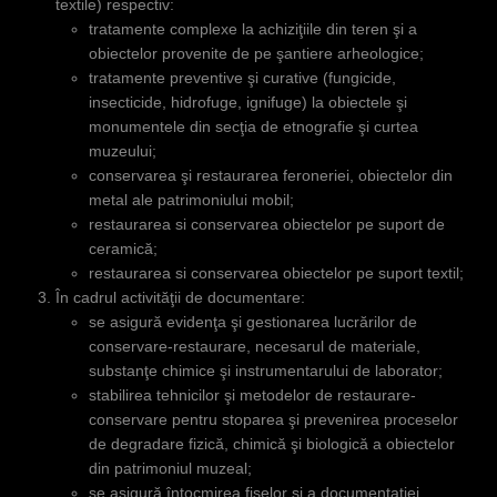
textile) respectiv:
tratamente complexe la achiziţiile din teren şi a
obiectelor provenite de pe şantiere arheologice;
tratamente preventive şi curative (fungicide,
insecticide, hidrofuge, ignifuge) la obiectele şi
monumentele din secţia de etnografie şi curtea
muzeului;
conservarea şi restaurarea feroneriei, obiectelor din
metal ale patrimoniului mobil;
restaurarea si conservarea obiectelor pe suport de
ceramică;
restaurarea si conservarea obiectelor pe suport textil;
În cadrul activităţii de documentare:
se asigură evidenţa şi gestionarea lucrărilor de
conservare-restaurare, necesarul de materiale,
substanţe chimice şi instrumentarului de laborator;
stabilirea tehnicilor şi metodelor de restaurare-
conservare pentru stoparea şi prevenirea proceselor
de degradare fizică, chimică şi biologică a obiectelor
din patrimoniul muzeal;
se asigură întocmirea fişelor şi a documentaţiei