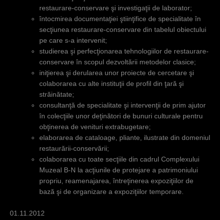
restaurare-conservare şi investigaţii de laborator;
întocmirea documentaţiei ştiinţifice de specialitate în
secţiunea restaurare-conservare din tabelul obiectului
pe care s-a intervenit;
studierea şi perfecţionarea tehnologiilor de restaurare-
conservare în scopul dezvoltării metodelor clasice;
iniţierea şi derularea unor proiecte de cercetare şi
colaborarea cu alte instituţii de profil din ţară şi
străinătate;
consultanţă de specialitate şi intervenţii de prim ajutor
în colecţiile unor deţinători de bunuri culturale pentru
obţinerea de venituri extrabugetare;
elaborarea de cataloage, pliante, ilustrate din domeniul
restaurării-conservării;
colaborarea cu toate secţiile din cadrul Complexului
Muzeal B-N la acţiunile de protejare a patrimoniului
propriu, reamenajarea, întreţinerea expoziţiilor de
bază şi de organizare a expoziţiilor temporare.
01.11.2012