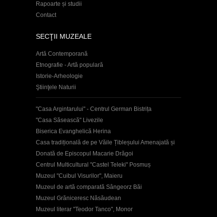
Rapoarte și studii
Contact
SECŢII MUZEALE
Artă Contemporană
Etnografie - Artă populară
Istorie-Arheologie
Ştiinţele Naturii
"Casa Argintarului" - Centrul German Bistrița
"Casa Săsească" Livezile
Biserica Evanghelică Herina
Casa tradițională de pe Văile Țibleșului Amenajată și
Donată de Episcopul Macarie Drăgoi
Centrul Multicultural "Castel Teleki" Posmuș
Muzeul "Cuibul Visurilor", Maieru
Muzeul de artă comparată Sângeorz Băi
Muzeul Grăniceresc Năsăudean
Muzeul literar "Teodor Tanco", Monor