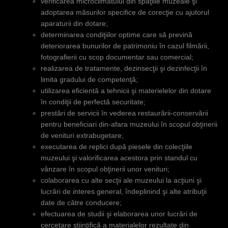
verificarea microclimatului din spaţiile muzeale şi
adoptarea măsurilor specifice de corecţie cu ajutorul
aparaturii din dotare;
determinarea condiţiilor optime care să prevină
deteriorarea bunurilor de patrimoniu în cazul filmării,
fotografierii cu scop documentar sau comercial;
realizarea de tratamente, dezinsecţii şi dezinfecţii în
limita gradului de competenţă;
utilizarea eficientă a tehnicii şi materielelor din dotare
în condiţii de perfectă securitate;
prestări de servicii în vederea restaurării-conservării
pentru beneficiari din-afara muzeului în scopul obţinerii
de venituri extrabugetare;
executarea de replici după piesele din colecţiile
muzeului şi valorificarea acestora prin standul cu
vânzare în scopul obţinerii unor venituri;
colaborarea cu alte secţii ale muzeului la acţiuni şi
lucrări de interes general, îndeplinind şi alte atribuţii
date de către conducere;
efectuarea de studii şi elaborarea unor lucrări de
cercetare ştiinţifică a materialelor rezultate din