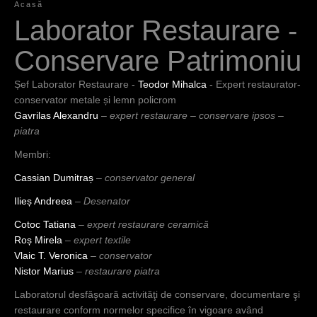
Acasă
E
Laborator Restaurare -
ş
Conservare Patrimoniu
t
Șef Laborator Restaurare -
Teodor Mihalca
- Expert restaurator-
i
conservator metale și lemn policrom
a
Gavrilas Alexandru
–
expert restaurare – conservare ipsos –
piatra
i
Membri:
c
Cassian Dumitraș
–
conservator general
i
Ilieș Andreea
–
Desenator
Cotoc Tatiana
–
expert restaurare ceramică
Roș Mirela
–
expert textile
Vlaic T. Veronica
–
conservator
Nistor Marius
–
restaurare piatra
Laboratorul desfăşoară activităţi de conservare, documentare şi
restaurare conform normelor specifice în vigoare având