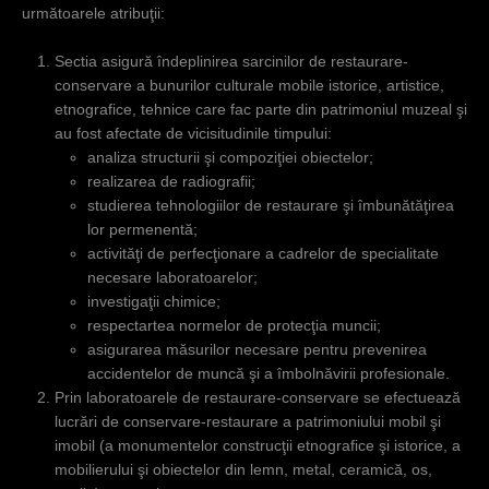
următoarele atribuţii:
Sectia asigură îndeplinirea sarcinilor de restaurare-
conservare a bunurilor culturale mobile istorice, artistice,
etnografice, tehnice care fac parte din patrimoniul muzeal şi
au fost afectate de vicisitudinile timpului:
analiza structurii şi compoziţiei obiectelor;
realizarea de radiografii;
studierea tehnologiilor de restaurare şi îmbunătăţirea
lor permenentă;
activităţi de perfecţionare a cadrelor de specialitate
necesare laboratoarelor;
investigaţii chimice;
respectartea normelor de protecţia muncii;
asigurarea măsurilor necesare pentru prevenirea
accidentelor de muncă şi a îmbolnăvirii profesionale.
Prin laboratoarele de restaurare-conservare se efectuează
lucrări de conservare-restaurare a patrimoniului mobil şi
imobil (a monumentelor construcţii etnografice şi istorice, a
mobilierului şi obiectelor din lemn, metal, ceramică, os,