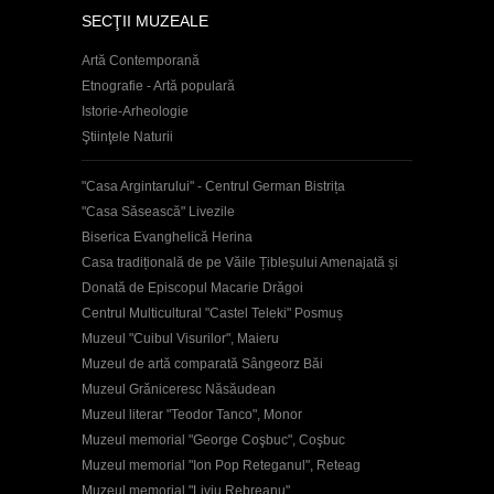
SECŢII MUZEALE
Artă Contemporană
Etnografie - Artă populară
Istorie-Arheologie
Ştiinţele Naturii
"Casa Argintarului" - Centrul German Bistrița
"Casa Săsească" Livezile
Biserica Evanghelică Herina
Casa tradițională de pe Văile Țibleșului Amenajată și
Donată de Episcopul Macarie Drăgoi
Centrul Multicultural "Castel Teleki" Posmuș
Muzeul "Cuibul Visurilor", Maieru
Muzeul de artă comparată Sângeorz Băi
Muzeul Grăniceresc Năsăudean
Muzeul literar "Teodor Tanco", Monor
Muzeul memorial "George Coşbuc", Coşbuc
Muzeul memorial "Ion Pop Reteganul", Reteag
Muzeul memorial "Liviu Rebreanu"