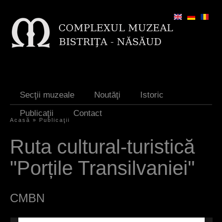
Jump to navigation
Secţii muzeale
Noutăţi
Istoric
Publicaţii
Contact
Acasă
»
Publicaţii
E
Ruta cultural-turistică
ş
"Porțile Transilvaniei"
t
i
CMBN
a
i