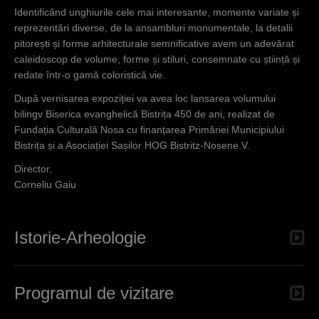
Identificând unghiurile cele mai interesante, momente variate și
reprezentări diverse, de la ansambluri monumentale, la detalii
pitorești și forme arhitecturale semnificative avem un adevărat
caleidoscop de volume, forme și stiluri, consemnate cu știință și
redate într-o gamă coloristică vie.
După vernisarea expoziției va avea loc lansarea volumului
bilingv Biserica evanghelică Bistrița 450 de ani, realizat de
Fundația Culturală Nosa cu finanțarea Primăriei Municipiului
Bistrița și a Asociației Sașilor HOG Bistritz-Nosene.V.
Director,
Corneliu Gaiu
Istorie-Arheologie
Programul de vizitare