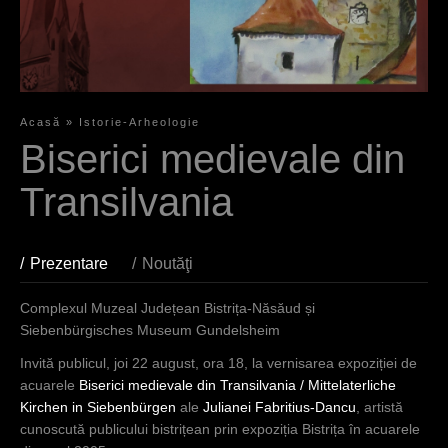
Acasă
»
Istorie-Arheologie
S
Biserici medievale din
i
Transilvania
e
s
Prezentare
(aktiver Reiter)
Noutăţi
i
Complexul Muzeal Județean Bistrița-Năsăud și
n
Siebenbürgisches Museum Gundelsheim
d
Invită publicul, joi 22 august, ora 18, la vernisarea expoziției de
h
acuarele
Biserici medievale din Transilvania / Mittelaterliche
Kirchen in Siebenbürgen
ale
Julianei Fabritius-Dancu
, artistă
i
cunoscută publicului bistrițean prin expoziția Bistrița în acuarele
e