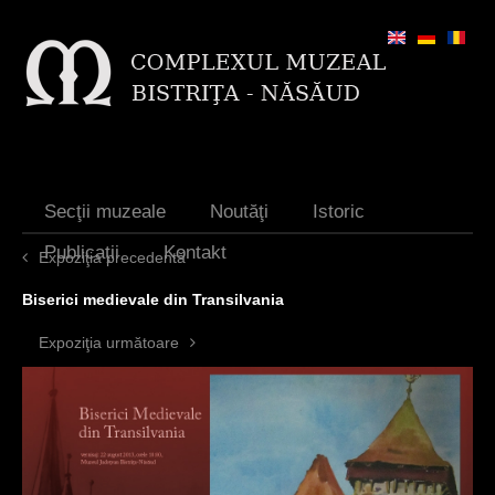
Jump to navigation
Secţii muzeale
Noutăţi
Istoric
Publicaţii
Kontakt
Expoziţia precedentă
Biserici medievale din Transilvania
Expoziţia următoare