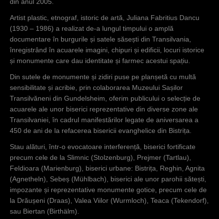
din anul 2005.
r
Artist plastic, etnograf, istoric de artă, Juliana Fabritius Dancu
(1930 – 1986) a realizat de-a lungul timpului o amplă
documentare în burgurile și satele săsești din Transilvania,
înregistrând în acuarele imagini, chipuri și edificii, locuri istorice
și monumente care dau identitate și farmec acestui spațiu.
Din sutele de monumente și zidiri puse pe planșetă cu multă
sensibilitate și acribie, prin colaborarea Muzeului Sașilor
Transilvăneni din Gundelsheim, oferim publicului o selecție de
acuarele ale unor biserici reprezentative din diverse zone ale
Transilvaniei, în cadrul manifestărilor legate de aniversarea a
450 de ani de la refacerea bisericii evanghelice din Bistrița.
Stau alături, într-o evocatoare interferență, biserici fortificate
precum cele de la Slimnic (Stolzenburg), Prejmer (Tartlau),
Feldioara (Marienburg), biserici urbane: Bistrița, Reghin, Agnita
(Agnetheln), Sebeș (Mühlbach), biserici ale unor parohii sătești,
impozante și reprezentative monumente gotice, precum cele de
la Drăușeni (Draas), Valea Viilor (Wurmloch), Teaca (Tekendorf),
sau Biertan (Birthälm).