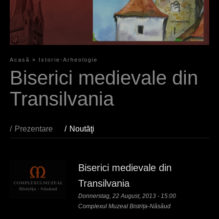
Acasă
»
Istorie-Arheologie
S
Biserici medievale din
i
Transilvania
e
s
Prezentare
Noutăţi
(aktiver Reiter)
i
n
Biserici medievale din
d
Transilvania
h
Donnerstag, 22 August, 2013 - 15:00
i
Complexul Muzeal Bistrița-Năsăud
e