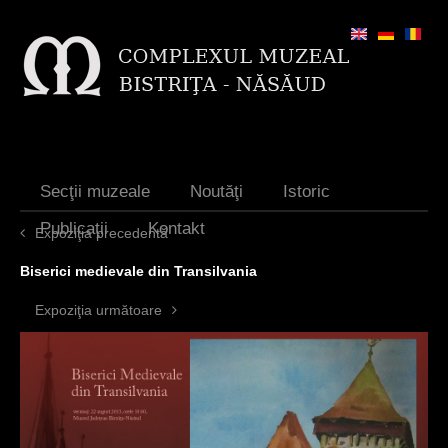
Jump to navigation
Secţii muzeale
Noutăţi
Istoric
Publicaţii
Kontakt
Expoziţia precedentă
Biserici medievale din Transilvania
Expoziţia următoare