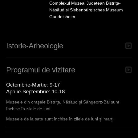
Complexul Muzeal Județean Bistrița-
r
Năsăud și Siebenbürgisches Museum
Gundelsheim
Istorie-Arheologie
Programul de vizitare
Octombrie-Martie: 9-17
Aprilie-Septembrie: 10-18
Muzeele din oraşele Bistriţa, Năsăud şi Sângeorz-Băi sunt
închise în zilele de luni.
Muzeele de la sate sunt închise în zilele de luni şi marţi.