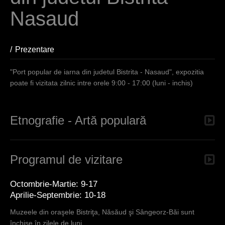
e
Nasaud
s
i
Prezentare
(aktiver Reiter)
n
d
"Port popular de iarna din judetul Bistrita - Nasaud", expozitia
poate fi vizitata zilnic intre orele 9:00 - 17:00 (luni - inchis)
h
i
Etnografie - Artă populară
e
r
Programul de vizitare
Octombrie-Martie: 9-17
Aprilie-Septembrie: 10-18
Muzeele din oraşele Bistriţa, Năsăud şi Sângeorz-Băi sunt
închise în zilele de luni.