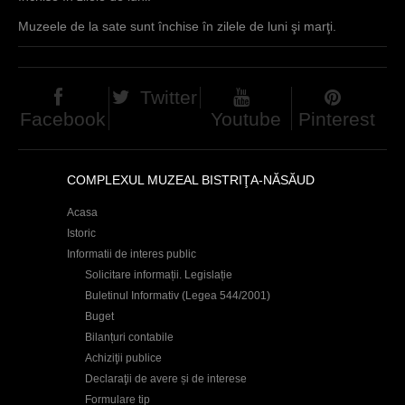
Muzeele de la sate sunt închise în zilele de luni şi marţi.
Twitter
Facebook
Youtube
Pinterest
COMPLEXUL MUZEAL BISTRIŢA-NĂSĂUD
Acasa
Istoric
Informatii de interes public
Solicitare informații. Legislație
Buletinul Informativ (Legea 544/2001)
Buget
Bilanțuri contabile
Achiziţii publice
Declaraţii de avere și de interese
Formulare tip