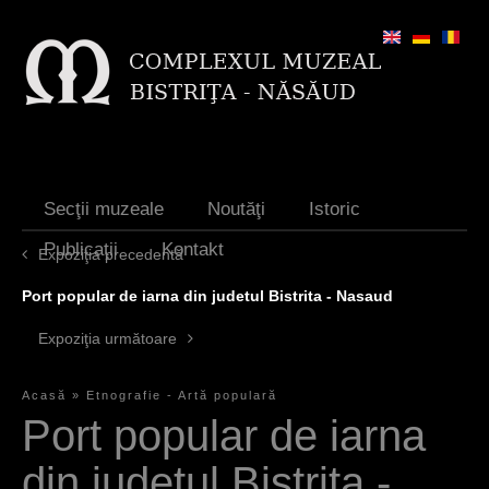
Jump to navigation
Secţii muzeale
Noutăţi
Istoric
Publicaţii
Kontakt
Expoziţia precedentă
Port popular de iarna din judetul Bistrita - Nasaud
Expoziţia următoare
Acasă
»
Etnografie - Artă populară
S
Port popular de iarna
i
din judetul Bistrita -