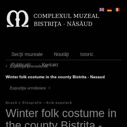
Jump to navigation
Secţii muzeale
Noutăţi
Istoric
Publicaţii
Kontakt
Expoziţia precedentă
Winter folk costume in the county Bistrita - Nasaud
Expoziţia următoare
Acasă
»
Etnografie - Artă populară
S
Winter folk costume in
i
the county Bistrita -