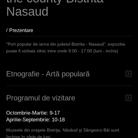
e
Nasaud
s
i
Prezentare
(aktiver Reiter)
n
d
"Port popular de iarna din judetul Bistrita - Nasaud", expozitia
poate fi vizitata zilnic intre orele 9:00 - 17:00 (luni - inchis)
h
i
Etnografie - Artă populară
e
r
Programul de vizitare
Octombrie-Martie: 9-17
Aprilie-Septembrie: 10-18
Muzeele din oraşele Bistriţa, Năsăud şi Sângeorz-Băi sunt
închise în zilele de luni.