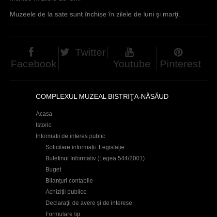
Muzeele de la sate sunt închise în zilele de luni şi marţi.
Twitter
Facebook
Youtube
Pinterest
COMPLEXUL MUZEAL BISTRIŢA-NĂSĂUD
Acasa
Istoric
Informatii de interes public
Solicitare informații. Legislație
Buletinul Informativ (Legea 544/2001)
Buget
Bilanțuri contabile
Achiziţii publice
Declaraţii de avere și de interese
Formulare tip