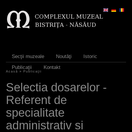
Jump to navigation
Secţii muzeale
Noutăţi
Istoric
Publicaţii
Kontakt
Acasă
»
Publicaţii
S
Selectia dosarelor -
i
Referent de
e
s
specialitate
i
administrativ si
n