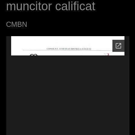
muncitor calificat
d
h
CMBN
i
e
r