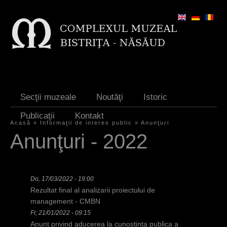
Jump to navigation
Secţii muzeale
Noutăţi
Istoric
Publicaţii
Kontakt
Acasă
»
Informaţii de interes public
»
Anunţuri
S
Anunţuri - 2022
i
e
Do, 17/03/2022 - 19:00
s
Rezultat final al analizarii proiectului de
i
management - CMBN
Fr, 21/01/2022 - 09:15
n
Anunt privind aducerea la cunostinta publica a