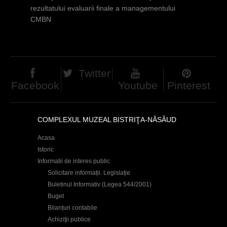
d
rezultatului evaluarii finale a managementului
CMBN
h
i
e
Twitter
r
Facebook
Youtube
Pinterest
COMPLEXUL MUZEAL BISTRIŢA-NĂSĂUD
Acasa
Istoric
Informatii de interes public
Solicitare informații. Legislație
Buletinul Informativ (Legea 544/2001)
Buget
Bilanțuri contabile
Achiziţii publice