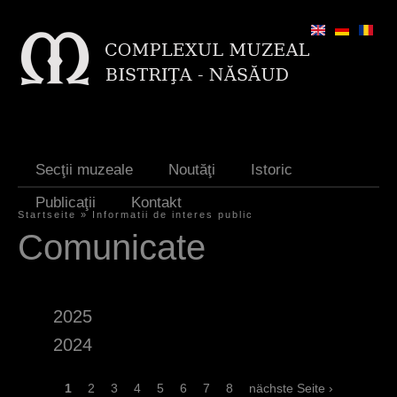
Jump to navigation
Secţii muzeale
Noutăţi
Istoric
Publicaţii
Kontakt
Startseite
»
Informatii de interes public
S
Comunicate
i
e
2025
s
2024
i
n
S
1
2
3
4
5
6
7
8
nächste Seite ›