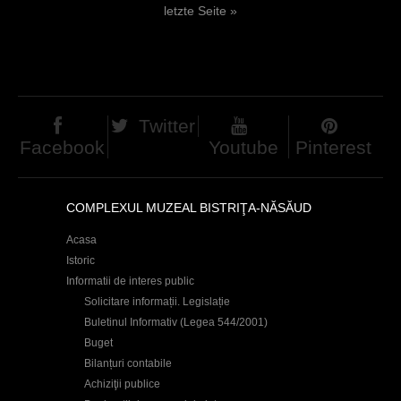
letzte Seite »
d
e
h
i
i
t
e
e
Twitter
r
n
Facebook
Youtube
Pinterest
COMPLEXUL MUZEAL BISTRIŢA-NĂSĂUD
Acasa
Istoric
Informatii de interes public
Solicitare informații. Legislație
Buletinul Informativ (Legea 544/2001)
Buget
Bilanțuri contabile
Achiziţii publice