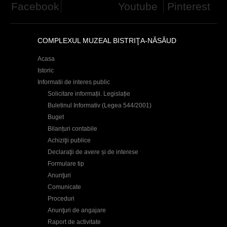
Facebook
Youtube
Pinterest
d
h
COMPLEXUL MUZEAL BISTRIŢA-NĂSĂUD
i
e
Acasa
Istoric
r
Informatii de interes public
Solicitare informații. Legislație
Buletinul Informativ (Legea 544/2001)
Buget
Bilanțuri contabile
Achiziţii publice
Declaraţii de avere și de interese
Formulare tip
Anunţuri
Comunicate
Proceduri
Anunţuri de angajare
Raport de activitate