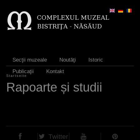
Jump to navigation
Secţii muzeale
Noutăţi
Istoric
Publicaţii
Kontakt
Startseite
S
Rapoarte și studii
i
e
s
i
n
Twitter