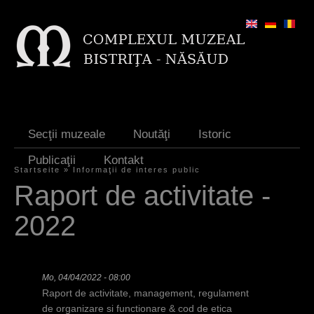
Jump to navigation
Secţii muzeale
Noutăţi
Istoric
Publicaţii
Kontakt
Startseite
»
Informaţii de interes public
S
Raport de activitate -
i
2022
e
s
i
Mo, 04/04/2022 - 08:00
Raport de activitate, management, regulament
n
de organizare si functionare & cod de etica