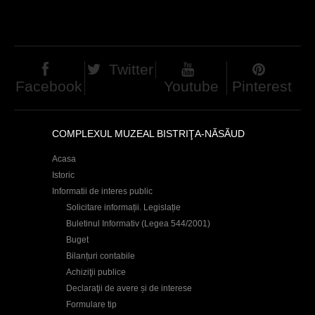
d
h
i
Twitter
e
Facebook
Youtube
Pinterest
r
COMPLEXUL MUZEAL BISTRIŢA-NĂSĂUD
Acasa
Istoric
Informatii de interes public
Solicitare informații. Legislație
Buletinul Informativ (Legea 544/2001)
Buget
Bilanțuri contabile
Achiziţii publice
Declaraţii de avere și de interese
Formulare tip