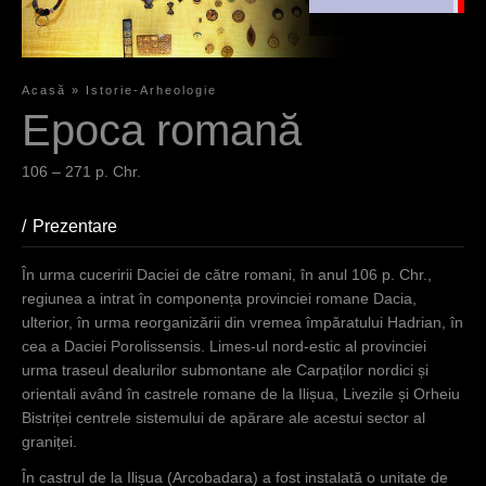
Chr.,
regiunea a
intrat în
componența
Acasă
»
Istorie-Arheologie
provinciei
S
Epoca romană
romane
Dacia,
i
106 – 271 p. Chr.
ulterior, în
e
urma
reorganizării
s
Prezentare
(aktiver Reiter)
din vremea
i
împăratului
În urma cuceririi Daciei de către romani, în anul 106 p. Chr.,
Hadrian, în
n
regiunea a intrat în componența provinciei romane Dacia,
cea a Daciei
ulterior, în urma reorganizării din vremea împăratului Hadrian, în
d
Porolissensis
cea a Daciei Porolissensis. Limes-ul nord-estic al provinciei
.
h
urma traseul dealurilor submontane ale Carpaților nordici și
orientali având în castrele romane de la Ilișua, Livezile și Orheiu
i
Limes-ul
Bistriței centrele sistemului de apărare ale acestui sector al
nord-estic al
e
graniței.
provinciei
r
urma traseul
În castrul de la Ilișua (Arcobadara) a fost instalată o unitate de