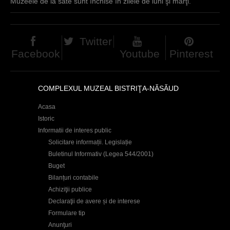
Muzeele de la sate sunt închise în zilele de luni şi marţi.
Twitter
Facebook
Youtube
Pinterest
COMPLEXUL MUZEAL BISTRIŢA-NĂSĂUD
Acasa
Istoric
Informatii de interes public
Solicitare informații. Legislație
Buletinul Informativ (Legea 544/2001)
Buget
Bilanțuri contabile
Achiziţii publice
Declaraţii de avere și de interese
Formulare tip
Anunţuri