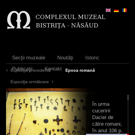
Jump to navigation
Secţii muzeale
Noutăţi
Istoric
Publicaţii
Kontakt
Expoziţia precedentă
Epoca romană
Expoziţia următoare
În urma
cuceririi
Daciei de
către romani,
în anul 106 p.