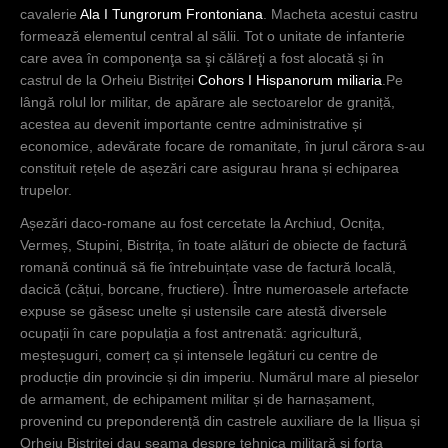
dealurilor
cavalerie
Ala I Tungrorum Frontoniana
. Macheta acestui castru
submontane
formează elementul central al sălii. Tot o unitate de infanterie
ale Carpaților
care avea în componenţa sa şi călăreţi a fost alocată și în
nordici și
castrul de la Orheiu Bistriței
Cohors I Hispanorum miliaria
.Pe
orientali
lângă rolul lor militar, de apărare ale sectoarelor de graniță,
având în
acestea au devenit importante centre administrative și
castrele
economice, adevărate focare de romanitate, în jurul cărora s-au
romane de la
constituit rețele de așezări care asigurau hrana și echiparea
Ilișua,
trupelor.
Livezile și
Așezări daco-romane au fost cercetate la Archiud, Ocnița,
Orheiu
Vermeș, Stupini, Bistrița, în toate alături de obiecte de factură
Bistriței
romană continuă să fie întrebuințate vase de factură locală,
centrele
dacică (cățui, borcane, fructiere). Între numeroasele artefacte
sistemului de
expuse se găsesc unelte și ustensile care atestă diversele
apărare ale
ocupații în care populația a fost antrenată: agricultură,
acestui
meșteșuguri, comerț ca și intensele legături cu centre de
sector al
producție din provincie și din imperiu. Numărul mare al pieselor
graniței.
de armament, de echipament militar și de harnașament,
provenind cu preponderență din castrele auxiliare de la Ilișua și
Orheiu Bistriței dau seama despre tehnica militară și forța