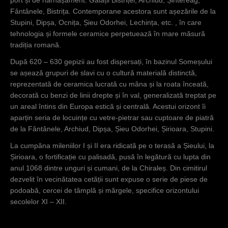
și utilizatorii
Fântânele, Bistrița. Contemporane acestora sunt așezările de la
lor, populația
Stupini, Dipșa, Ocnița, Șieu Odorhei, Lechința, etc. , în care
daco-
tehnologia și formele ceramice perpetuează în mare măsură
romană.
tradiția romană.
După 620 – 630 gepizii au fost dispersați, în bazinul Someșului
se așează grupuri de slavi cu o cultură materială distinctă,
reprezentată de ceramica lucrată cu mâna și la roata înceată,
decorată cu benzi de linii drepte și în val, generalizată treptat pe
un areal întins din Europa estică și centrală. Acestui orizont îi
aparțin seria de locuințe cu vetre-pietrar sau cuptoare de piatră
de la Fântânele, Archiud, Dipșa, Șieu Odorhei, Șirioara, Stupini.
La cumpăna mileniilor I și II era ridicată pe o terasă a Șieului, la
Șirioara, o fortificație cu palisadă, pusă în legătură cu lupta din
anul 1068 dintre unguri și cumani, de la Chiraleș. Din cimitirul
dezvelit în vecinătatea cetății sunt expuse o serie de piese de
podoabă, cercei de tâmplă și mărgele, specifice orizontului
secolelor XI – XII.