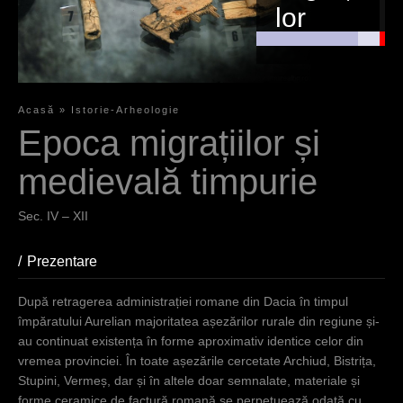
lor
După
retragerea
administrației
Acasă
»
Istorie-Arheologie
romane din
S
Epoca migrațiilor și
Dacia în
i
timpul
medievală timpurie
împăratului
e
Aurelian
Sec. IV – XII
s
majoritatea
așezărilor
i
Prezentare
(aktiver Reiter)
rurale din
n
regiune și-au
După retragerea administrației romane din Dacia în timpul
continuat
d
împăratului Aurelian majoritatea așezărilor rurale din regiune și-
existența în
h
au continuat existența în forme aproximativ identice celor din
forme
vremea provinciei. În toate așezările cercetate Archiud, Bistrița,
aproximativ
i
Stupini, Vermeș, dar și în altele doar semnalate, materiale și
identice celor
e
forme ceramice de factură romană se perpetuează odată cu