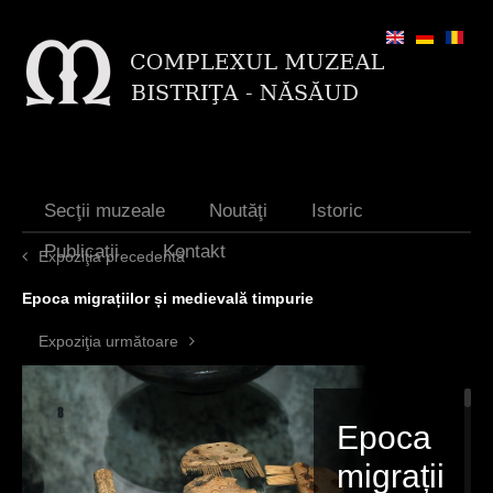
Jump to navigation
Secţii muzeale
Noutăţi
Istoric
Publicaţii
Kontakt
Expoziţia precedentă
Epoca migrațiilor și medievală timpurie
Expoziţia următoare
Epoca
migrații