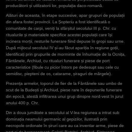
din vremea
producătorii și utilizatorii lor, populația daco-romană.
provinciei.
r
Alături de aceasta, în etape succesive, apar grupuri de populații
În toate
din afara fostei provincii. La Șopteriu a fost identificată o
așezările
comunitate de carpi, veniți la sfârșitul secolului III p. Chr. cu
cercetate
ritualurile și materialele specifice acestei populații care își
Archiud,
incinera morții, resturile funerare fiind depuse în gropi sau urne.
Bistrița,
După mijlocul secolului IV și-au făcut apariția în regiune goții,
Stupini,
identificați prin grupurile de morminte de înhumație de la Ocnița,
Vermeș, dar
Fântânele, Archiud, cu ritualuri funerare și piese de port
și în altele
caracteristice (fibule cu picior întors pe dedesupt sau cele cu
doar
semidisc, piepteni de os, catarame, șiraguri de mărgele).
semnalate,
materiale și
Prezența armelor, toporul de fier de la Fântânele sau umbo de
forme
scut de la Budești și Archiud, piese rare în depunerile funerare
ceramice de
din epocă, atestă infiltrarea unui grup dinspre nord-vest în jurul
factură
anului 400 p. Chr.
romană se
Din a doua jumătate a secolului al V-lea regiunea a intrat sub
perpetuează
dominația neamului germanic al gepizilor, ilustrată prin
odată cu
necropole ordonate în șiruri care au ca inventar arme, piese de
producătorii
port și de harnașament: Galații Bistriței, Archiud, Șintereag,