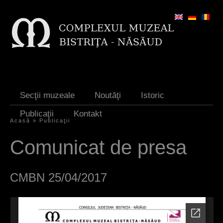
Jump to navigation
Secţii muzeale
Noutăţi
Istoric
Publicaţii
Kontakt
Acasă
»
Publicaţii
S
Comunicat de presa
i
e
CMBN 25/04/2017
s
i
n