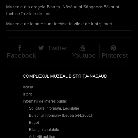
Muzeele din oraşele Bistriţa, Năsăud şi Sângeorz-Băi sunt
închise în zilele de luni.
Muzeele de la sate sunt închise în zilele de luni şi marţi.
Twitter
Facebook
Youtube
Pinterest
COMPLEXUL MUZEAL BISTRIŢA-NĂSĂUD
Acasa
Istoric
Informatii de interes public
Solicitare informații. Legislație
Buletinul Informativ (Legea 544/2001)
Buget
Bilanțuri contabile
Achiziţii publice