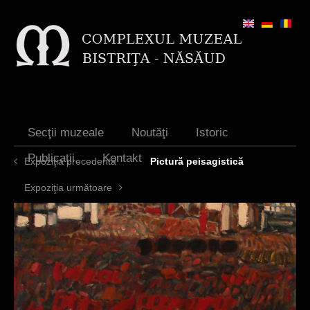
Jump to navigation
Secţii muzeale
Noutăţi
Istoric
Publicaţii
Kontakt
Expoziţia precedentă
Pictură peisagistică
Expoziţia următoare