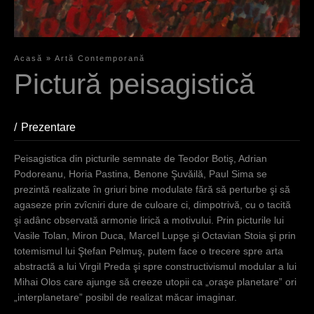
Acasă
»
Artă Contemporană
S
Pictură peisagistică
i
e
Prezentare
(aktiver Reiter)
s
Peisagistica din picturile semnate de Teodor Botiş, Adrian
i
Podoreanu, Horia Pastina, Benone Şuvăilă, Paul Sima se
prezintă realizate în griuri bine modulate fără să perturbe şi să
n
agaseze prin zvîcniri dure de culoare ci, dimpotrivă, cu o tacită
d
şi adânc observată armonie lirică a motivului. Prin picturile lui
Vasile Tolan, Miron Duca, Marcel Lupşe şi Octavian Stoia şi prin
h
totemismul lui Ştefan Pelmuş, putem face o trecere spre arta
i
abstractă a lui Virgil Preda şi spre constructivismul modular a lui
Mihai Olos care ajunge să creeze utopii ca „oraşe planetare” ori
e
„interplanetare” posibil de realizat măcar imaginar.
r