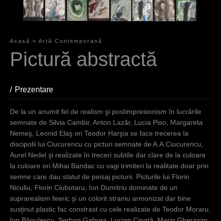
Acasă
»
Artă Contemporană
S
Pictură abstractă
i
e
Prezentare
(aktiver Reiter)
s
De la un anumit fel de realism şi postimpresionism în lucrările
i
semnate de Silvia Cambir, Anton Lazăr, Lucia Piso, Margareta
Nemeş, Leonid Elaş ori Teodor Harşia se face trecerea la
n
discipolii lui Ciucurencu cu picturi semnate de A.A.Ciucurencu,
d
Aurel Nedel şi realizate în treceri subtile dar clare de la culoare
la culoare ori Mihai Bandac cu vagi trimiteri la realitate doar prin
h
semne care dau statut de peisaj picturii. Picturile lui Florin
i
Niculiu, Florin Ciubotaru, Ion Dumitriu dominate de un
suprarealism feeric şi un colorit straniu armonizat dar bine
e
susţinut plastic fac constrast cu cele realizate de Teodor Moraru,
r
Ion Bănulescu, Şerban Gabrea, Lucian Cioată, Marin Gherasim,