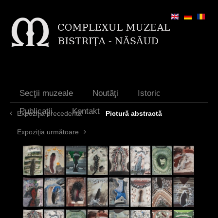
Jump to navigation
Secţii muzeale
Noutăţi
Istoric
Publicaţii
Kontakt
Expoziţia precedentă
Pictură abstractă
Expoziţia următoare