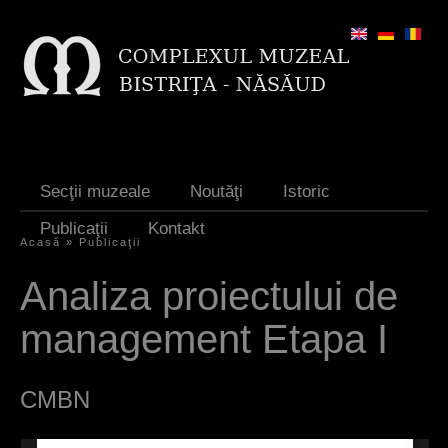
Jump to navigation
Secţii muzeale
Noutăţi
Istoric
Publicaţii
Kontakt
Acasă
»
Publicaţii
S
Analiza proiectului de
i
management Etapa I
e
s
CMBN
i
n