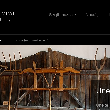
Jump to navigation
Secţii muzeale
Noutăţi
ra
Expoziţia următoare
Unel
Unelte 