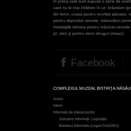
n
În prima sală sunt expuse o serie de unelt
care nu le mai întâlnim în uz: brăzdare (p
d
din lemn, coasa pentru recoltat păioase, s
h
pentru depozitat cereale, măsurători pentr
instalaţiile tehnice pentru măcinat cereale 
i
pt. ulei) şi pentru stors struguri (teasc).
e
r
Facebook
COMPLEXUL MUZEAL BISTRIŢA-NĂSĂU
Acasa
Istoric
Informatii de interes public
Solicitare informații. Legislație
Buletinul Informativ (Legea 544/2001)