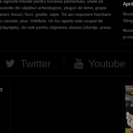
e agricole folosite pentru lucrarea pământului, unele pe
Apri
rovenite din săpături arheologice), pluguri de lemn, grapa
Muzee
eceri, tiocuri, furci, greble, sape. Tot aici expunem hambare
Sânge
u cereale, pive, îmblăcie. Un loc aparte este ocupat de
(râşniţele), de cele pentru obţinerea uleiului (oloiniţe, presa
Muzee
şi mar
Twitter
Youtube
D