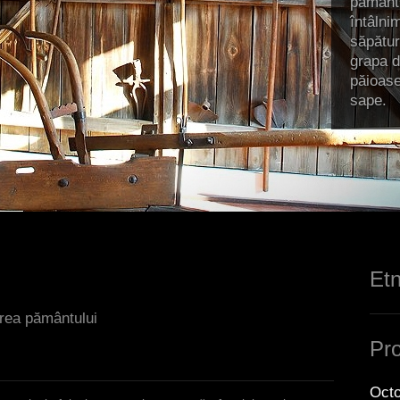
pământu
întâlni
săpătur
grapa d
păioase,
sape.
Etn
area pământului
Pro
Octo