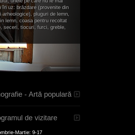
lui, unele pe care nu le mai
m în uz: brăzdare (provenite din
i arheologice), pluguri de lemn,
in lemn, coasa pentru recoltat
 seceri, tiocuri, furci, greble,
ografie - Artă populară
gramul de vizitare
mbrie-Martie: 9-17