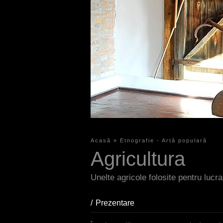
Acasă
»
Etnografie - Artă populară
S
Agricultura
i
e
Unelte agricole folosite pentru lucr
s
Prezentare
(aktiver Reiter)
i