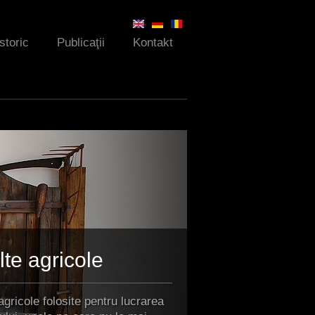
Istoric
Publicaţii
Kontakt
te agricole
agricole folosite pentru lucrarea