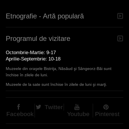
seceri,
tiocuri, furci,
Etnografie - Artă populară
greble, sape.
Programul de vizitare
Octombrie-Martie: 9-17
Aprilie-Septembrie: 10-18
Muzeele din oraşele Bistriţa, Năsăud şi Sângeorz-Băi sunt
închise în zilele de luni.
Muzeele de la sate sunt închise în zilele de luni şi marţi.
Twitter
Facebook
Youtube
Pinterest