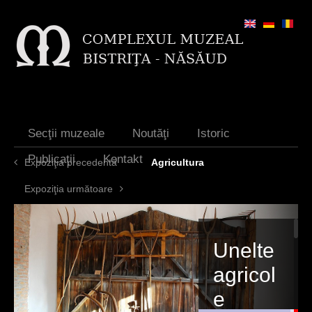
Jump to navigation
Secţii muzeale
Noutăţi
Istoric
Publicaţii
Kontakt
Expoziţia precedentă
Agricultura
Expoziţia următoare
Unelte
agricol
e