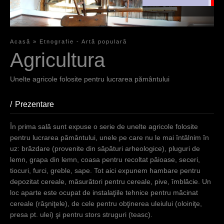
Unelte
agricole
folosite
Acasă
»
Etnografie - Artă populară
pentru
S
Agricultura
lucrarea
i
pământului,
Unelte agricole folosite pentru lucrarea pământului
unele pe care
e
nu le mai
s
Prezentare
(aktiver Reiter)
întâlnim în
uz: brăzdare
i
În prima sală sunt expuse o serie de unelte agricole folosite
(provenite
n
pentru lucrarea pământului, unele pe care nu le mai întâlnim în
din săpături
uz: brăzdare (provenite din săpături arheologice), pluguri de
arheologice),
d
lemn, grapa din lemn, coasa pentru recoltat păioase, seceri,
pluguri de
h
tiocuri, furci, greble, sape. Tot aici expunem hambare pentru
lemn, grapa
depozitat cereale, măsurători pentru cereale, pive, îmblăcie. Un
din lemn,
i
loc aparte este ocupat de instalaţiile tehnice pentru măcinat
coasa pentru
e
cereale (râşniţele), de cele pentru obţinerea uleiului (oloiniţe,
recoltat
presa pt. ulei) şi pentru stors struguri (teasc).
păioase,
r