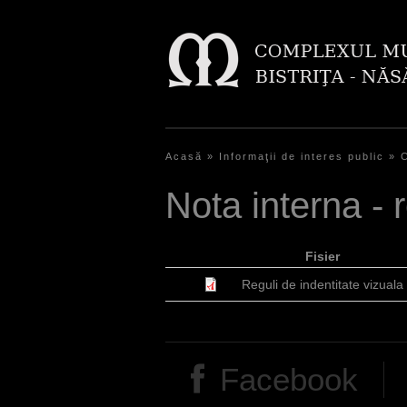
Acasă
»
Informaţii de interes public
»
S
Nota interna - r
i
e
Fisier
s
Reguli de indentitate vizuala
i
n
d
Facebook
h