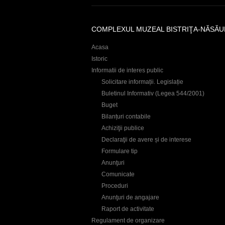
i
e
COMPLEXUL MUZEAL BISTRIŢA-NĂSĂU
r
Acasa
Istoric
Informatii de interes public
Solicitare informații. Legislație
Buletinul Informativ (Legea 544/2001)
Buget
Bilanțuri contabile
Achiziţii publice
Declaraţii de avere și de interese
Formulare tip
Anunţuri
Comunicate
Proceduri
Anunţuri de angajare
Raport de activitate
Regulament de organizare