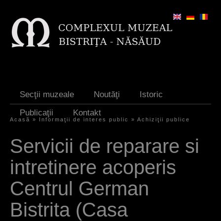
Jump to navigation
Secţii muzeale
Noutăţi
Istoric
Publicaţii
Kontakt
Acasă
»
Informaţii de interes public
»
Achiziţii publice
S
Servicii de reparare si
i
intretinere acoperis
e
s
Centrul German
i
Bistrita (Casa
n