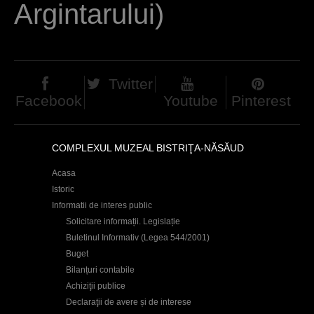
Argintarului)
d
h
i
e
Twitter
Facebook
Youtube
Pinterest
r
COMPLEXUL MUZEAL BISTRIŢA-NĂSĂUD
Acasa
Istoric
Informatii de interes public
Solicitare informații. Legislație
Buletinul Informativ (Legea 544/2001)
Buget
Bilanțuri contabile
Achiziţii publice
Declaraţii de avere și de interese