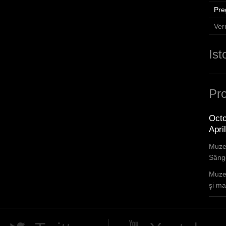
Pre
Ver
Ist
Pro
Octo
Apri
Muzee
Sânge
Muzee
şi mar