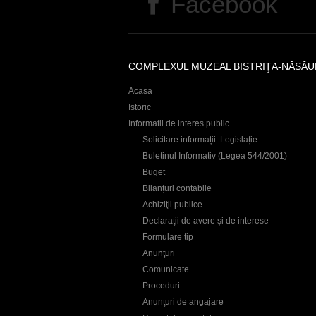
Facebook
COMPLEXUL MUZEAL BISTRIŢA-NĂSĂU
Acasa
Istoric
Informatii de interes public
Solicitare informații. Legislație
Buletinul Informativ (Legea 544/2001)
Buget
Bilanțuri contabile
Achiziţii publice
Declaraţii de avere și de interese
Formulare tip
Anunţuri
Comunicate
Proceduri
Anunţuri de angajare