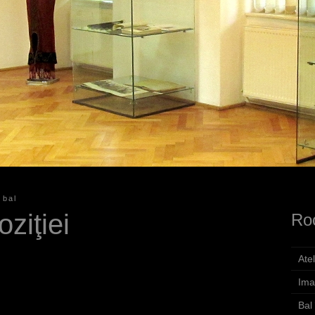
 bal
ziţiei
Roc
Atel
Ima
Bal