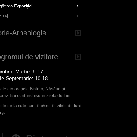
gătirea Expoziţiei
nisaj
orie-Arheologie
gramul de vizitare
mbrie-Martie: 9-17
lie-Septembrie: 10-18
le din oraşele Bistriţa, Năsăud şi
orz-Băi sunt închise în zilele de luni.
le de la sate sunt închise în zilele de luni
ţi.