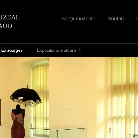
Jump to navigation
Secţii muzeale
Noutăţi
 Expoziţiei
Expoziţia următoare