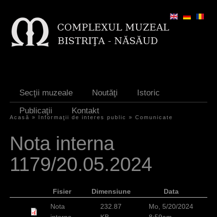
Jump to navigation
Secţii muzeale
Noutăţi
Istoric
Publicaţii
Kontakt
Acasă
»
Informaţii de interes public
»
Comunicate
S
Nota interna
i
1179/20.05.2024
e
s
Fisier
Dimensiune
Data
i
Nota
232.87
Mo, 5/20/2024
n
interna
KB
8:59am