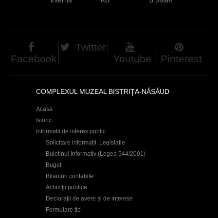
d
h
i
Twitter
e
Facebook
Youtube
Pinterest
r
COMPLEXUL MUZEAL BISTRIŢA-NĂSĂUD
Acasa
Istoric
Informatii de interes public
Solicitare informații. Legislație
Buletinul Informativ (Legea 544/2001)
Buget
Bilanțuri contabile
Achiziţii publice
Declaraţii de avere și de interese
Formulare tip