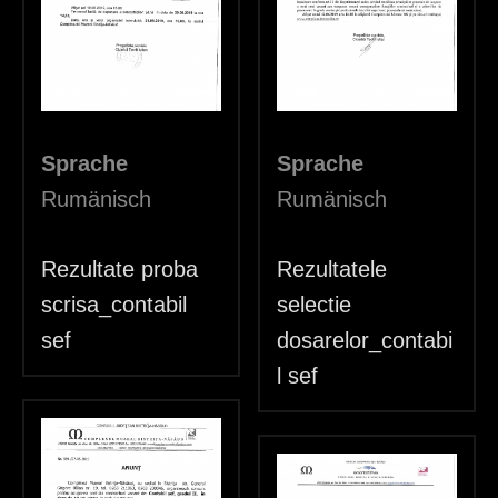
d
h
i
e
Sprache
Sprache
r
Rumänisch
Rumänisch
Rezultate proba
Rezultatele
scrisa_contabil
selectie
sef
dosarelor_contabi
l sef