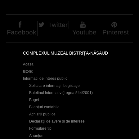
e
i
t
Twitter
Facebook
Youtube
Pinterest
e
n
COMPLEXUL MUZEAL BISTRIŢA-NĂSĂUD
Acasa
Istoric
Informatii de interes public
Solicitare informații. Legislație
Buletinul Informativ (Legea 544/2001)
Buget
Bilanțuri contabile
Achiziţii publice
Declaraţii de avere și de interese
Formulare tip
Anunţuri