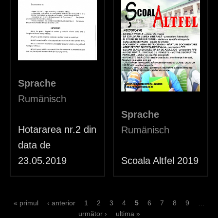
Sprache
Rumänisch
Sprache
Hotararea nr.2 din
Rumänisch
data de
23.05.2019
Scoala Altfel 2019
S
« primul
‹ anterior
1
2
3
4
5
6
7
8
9
…
următor ›
ultima »