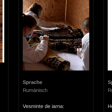
Sprache
S
Rumänisch
R
Vesminte de iarna:
H