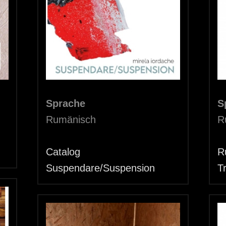
Sprache
S
Rumänisch
R
Catalog
Ru
Suspendare/Suspension
Tr