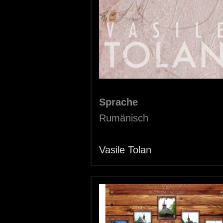
i
e
r
Sprache
Rumänisch
Vasile Tolan