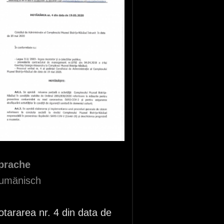
prache
umänisch
otararea nr. 4 din data de