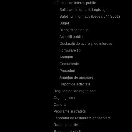
Informatii de interes public
Solicitare informații. Legislație
Buletinul Informativ (Legea 544/2001)
Buget
Bilanțuri contabile
Achiziţii publice
Declaraţii de avere și de interese
Formulare tip
Anunţuri
Comunicate
Proceduri
Anunţuri de angajare
Raport de activitate
Regulament de organizare
Organigrama
Carieră
Programe și strategii
Laborator de restaurare-conservare
Raport de activitate
Rapoarte și studii