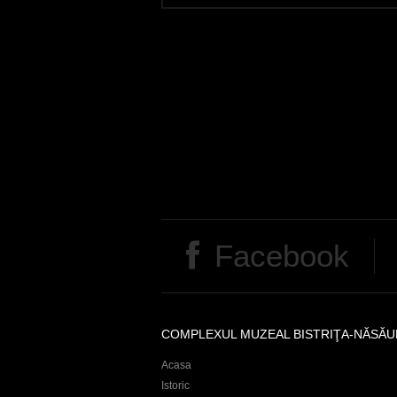
S
e
i
Facebook
t
e
n
COMPLEXUL MUZEAL BISTRIŢA-NĂSĂU
Acasa
Istoric