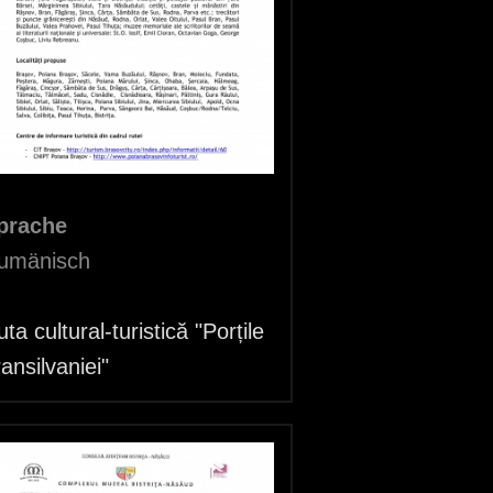
prache
umänisch
ta cultural-turistică "Porțile
ansilvaniei"