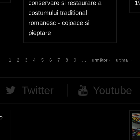
conservare si restaurare a
1
costumului traditional
romanesc - cojoace si
pieptare
1
2
3
4
5
6
7
8
9
…
următor ›
ultima »
Twitter
Youtube
D