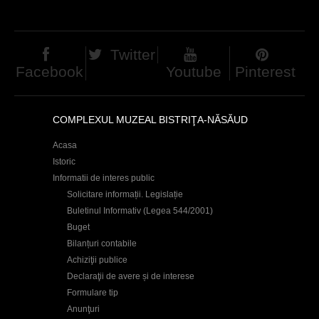
d
h
Twitter
i
Facebook
Youtube
Pinterest
e
r
COMPLEXUL MUZEAL BISTRIŢA-NĂSĂUD
Acasa
Istoric
Informatii de interes public
Solicitare informații. Legislație
Buletinul Informativ (Legea 544/2001)
Buget
Bilanțuri contabile
Achiziţii publice
Declaraţii de avere și de interese
Formulare tip
Anunţuri