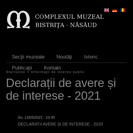
Jump to navigation
Secţii muzeale
Noutăţi
Istoric
Publicaţii
Kontakt
Startseite
»
Informaţii de interes public
S
Declarații de avere și
i
de interese - 2021
e
s
i
Do, 13/05/2021 - 10:45
DECLARATII AVERE ȘI DE INTERESE - 2020
n