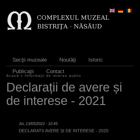
Jump to navigation
Secţii muzeale
Noutăţi
Istoric
Publicaţii
Contact
Acasă
»
Informaţii de interes public
E
Declarații de avere și
ş
de interese - 2021
t
i
a
Joi, 13/05/2021 - 10:45
DECLARATII AVERE ȘI DE INTERESE - 2020
i