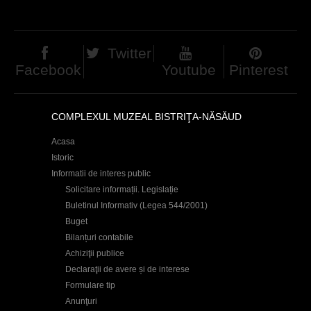
c
i
Twitter
Facebook
Youtube
Pinterest
COMPLEXUL MUZEAL BISTRIŢA-NĂSĂUD
Acasa
Istoric
Informatii de interes public
Solicitare informații. Legislație
Buletinul Informativ (Legea 544/2001)
Buget
Bilanțuri contabile
Achiziţii publice
Declaraţii de avere și de interese
Formulare tip
Anunţuri