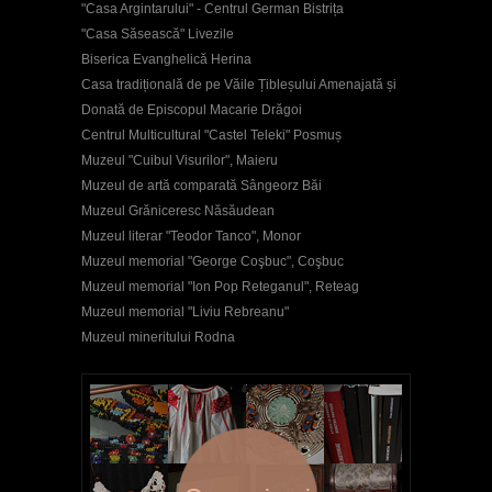
"Casa Argintarului" - Centrul German Bistrița
"Casa Săsească" Livezile
Biserica Evanghelică Herina
Casa tradițională de pe Văile Țibleșului Amenajată și
Donată de Episcopul Macarie Drăgoi
Centrul Multicultural "Castel Teleki" Posmuș
Muzeul "Cuibul Visurilor", Maieru
Muzeul de artă comparată Sângeorz Băi
Muzeul Grăniceresc Năsăudean
Muzeul literar "Teodor Tanco", Monor
Muzeul memorial "George Coşbuc", Coşbuc
Muzeul memorial "Ion Pop Reteganul", Reteag
Muzeul memorial "Liviu Rebreanu"
Muzeul mineritului Rodna