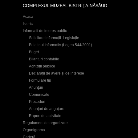
COMPLEXUL MUZEAL BISTRIŢA-NĂSĂUD
Acasa
Istoric
Informatii de interes public
Solicitare informații. Legislație
Buletinul Informativ (Legea 544/2001)
Buget
Bilanțuri contabile
Achiziţii publice
Declaraţii de avere și de interese
Formulare tip
Anunţuri
Comunicate
Proceduri
Anunţuri de angajare
Raport de activitate
Regulament de organizare
Organigrama
Carieră