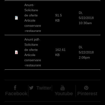
d
Anunt-
Solicitare
h
Di,
de oferte
91.5
5/22/2018
i
Articole
KB
10:30am
conservare
e
-restaurare
r
Anunt pdf-
Solicitare
Di,
de oferte
162.61
5/22/2018
Articole
KB
2:08pm
conservare
-restaurare
Twitter
Facebook
Youtube
Pinterest