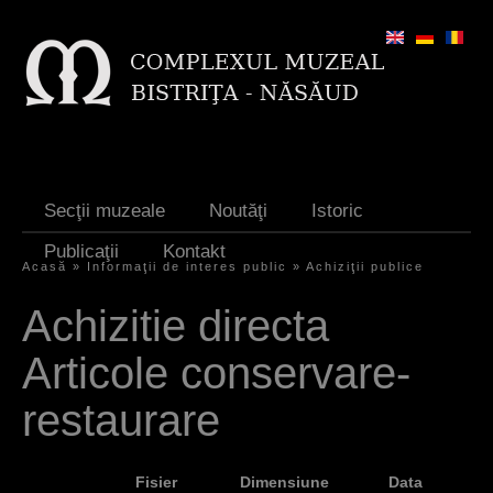
Jump to navigation
Secţii muzeale
Noutăţi
Istoric
Publicaţii
Kontakt
Acasă
»
Informaţii de interes public
»
Achiziţii publice
S
Achizitie directa
i
Articole conservare-
e
s
restaurare
i
n
Fisier
Dimensiune
Data