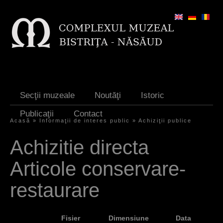
Jump to navigation
Secţii muzeale
Noutăţi
Istoric
Publicaţii
Contact
Acasă
»
Informaţii de interes public
»
Achiziţii publice
E
Achizitie directa
ş
Articole conservare-
t
i
restaurare
a
i
Fisier
Dimensiune
Data