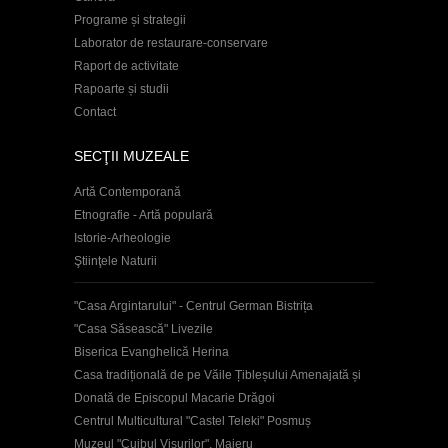
Programe și strategii
Laborator de restaurare-conservare
Raport de activitate
Rapoarte și studii
Contact
SECŢII MUZEALE
Artă Contemporană
Etnografie - Artă populară
Istorie-Arheologie
Ştiinţele Naturii
"Casa Argintarului" - Centrul German Bistrița
"Casa Săsească" Livezile
Biserica Evanghelică Herina
Casa tradițională de pe Văile Țibleșului Amenajată și
Donată de Episcopul Macarie Drăgoi
Centrul Multicultural "Castel Teleki" Posmuș
Muzeul "Cuibul Visurilor", Maieru