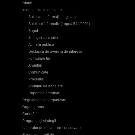
Istoric
Informatii de interes public
Solicitare informații. Legislație
Buletinul Informativ (Legea 544/2001)
Buget
Bilanțuri contabile
Achiziţii publice
Declaraţii de avere și de interese
Formulare tip
Anunţuri
Comunicate
Proceduri
Anunţuri de angajare
Raport de activitate
Regulament de organizare
Organigrama
Carieră
Programe și strategii
Laborator de restaurare-conservare
Raport de activitate