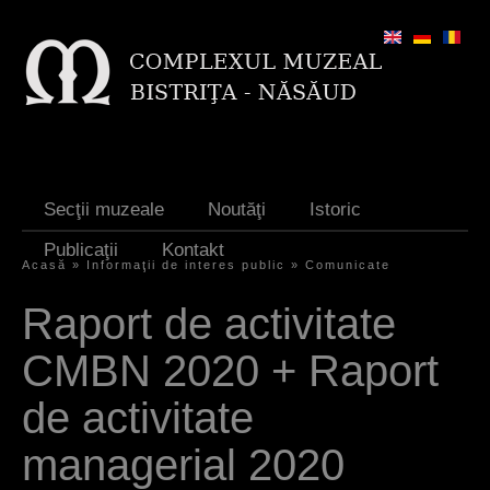
Jump to navigation
Secţii muzeale
Noutăţi
Istoric
Publicaţii
Kontakt
Acasă
»
Informaţii de interes public
»
Comunicate
S
Raport de activitate
i
CMBN 2020 + Raport
e
s
de activitate
i
managerial 2020
n