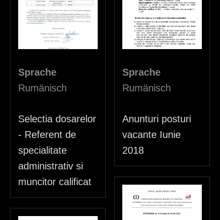
d
h
i
e
Sprache
Sprache
r
Rumänisch
Rumänisch
Selectia dosarelor
Anunturi posturi
- Referent de
vacante Iunie
specialitate
2018
administrativ si
muncitor calificat