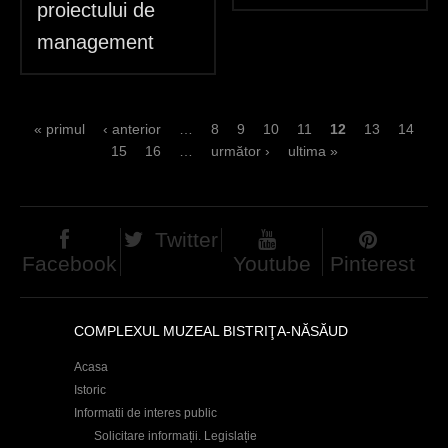
proiectului de
management
S
« primul
‹ anterior
…
8
9
10
11
12
13
14
15
16
…
următor ›
ultima »
e
i
t
Twitter
Facebook
Youtube
Pinterest
e
n
COMPLEXUL MUZEAL BISTRIŢA-NĂSĂUD
Acasa
Istoric
Informatii de interes public
Solicitare informații. Legislație