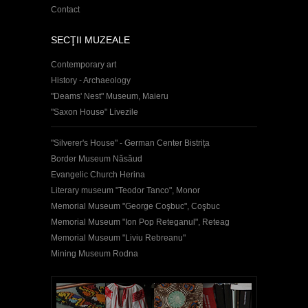
Contact
SECŢII MUZEALE
Contemporary art
History - Archaeology
"Deams' Nest" Museum, Maieru
"Saxon House" Livezile
"Silverer's House" - German Center Bistrița
Border Museum Năsăud
Evangelic Church Herina
Literary museum "Teodor Tanco", Monor
Memorial Museum "George Coşbuc", Coşbuc
Memorial Museum "Ion Pop Reteganul", Reteag
Memorial Museum "Liviu Rebreanu"
Mining Museum Rodna