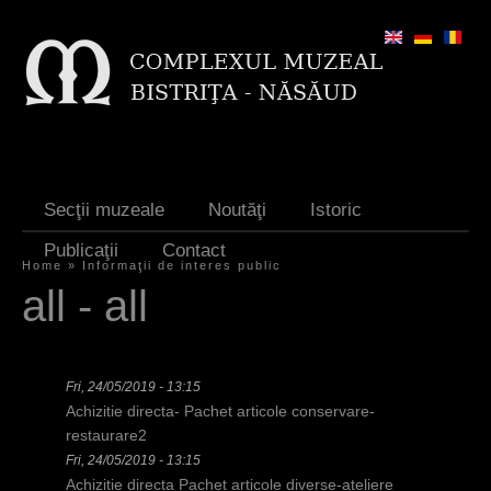
Jump to navigation
Secţii muzeale
Noutăţi
Istoric
Publicaţii
Contact
Home
»
Informaţii de interes public
Y
all - all
o
u
Fri, 24/05/2019 - 13:15
a
Achizitie directa- Pachet articole conservare-
r
restaurare2
Fri, 24/05/2019 - 13:15
e
Achizitie directa Pachet articole diverse-ateliere