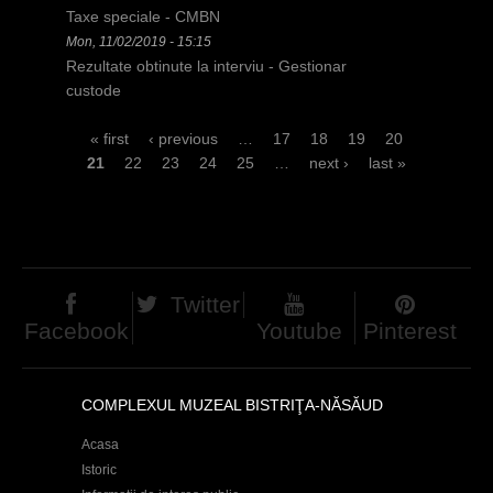
Taxe speciale - CMBN
Mon, 11/02/2019 - 15:15
Rezultate obtinute la interviu - Gestionar
custode
P
« first
‹ previous
…
17
18
19
20
21
22
23
24
25
…
next ›
last »
a
g
e
s
Twitter
Facebook
Youtube
Pinterest
COMPLEXUL MUZEAL BISTRIŢA-NĂSĂUD
Acasa
Istoric