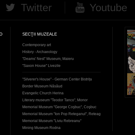
Twitter
Youtube
D
SECŢII MUZEALE
Contemporary art
History - Archaeology
"Deams' Nest" Museum, Maieru
"Saxon House" Livezile
"Silverer's House" - German Center Bistrița
Border Museum Năsăud
Evangelic Church Herina
Literary museum "Teodor Tanco", Monor
Memorial Museum "George Coşbuc", Coşbuc
Memorial Museum "Ion Pop Reteganul", Reteag
Memorial Museum "Liviu Rebreanu"
Mining Museum Rodna