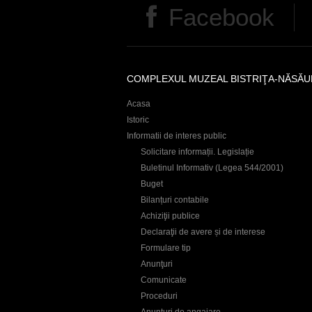
r
Facebook
s
e
COMPLEXUL MUZEAL BISTRIŢA-NĂSĂU
Acasa
Istoric
Informatii de interes public
Solicitare informații. Legislație
Buletinul Informativ (Legea 544/2001)
Buget
Bilanțuri contabile
Achiziţii publice
Declaraţii de avere și de interese
Formulare tip
Anunţuri
Comunicate
Proceduri
Anunţuri de angajare