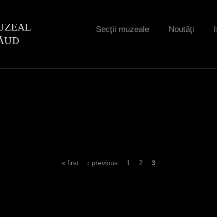
Jump to navigation
Secţii muzeale
Noutăţi
I
« first
‹ previous
1
2
3