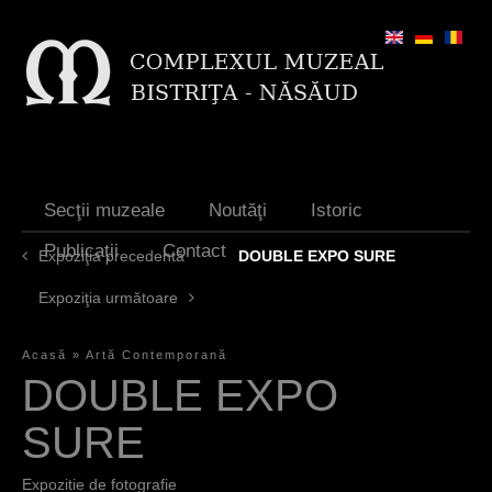
Jump to navigation
Secţii muzeale
Noutăţi
Istoric
Publicaţii
Contact
Expoziţia precedentă
DOUBLE EXPO SURE
Expoziţia următoare
Acasă
»
Artă Contemporană
Y
DOUBLE EXPO
o
SURE
u
Expozitie de fotografie