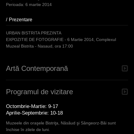
a
6 martie 2014
r
e
Prezentare
(active tab)
h
URBAN BISTRITA PREZINTA
e
EXPOZITIE DE FOTOGRAFIE - 6 Martie 2014, Complexul
Muzeal Bistrita - Nasaud, ora 17:00
r
e
Artă Contemporană
Programul de vizitare
Octombrie-Martie: 9-17
Aprilie-Septembrie: 10-18
Muzeele din oraşele Bistriţa, Năsăud şi Sângeorz-Băi sunt
închise în zilele de luni.