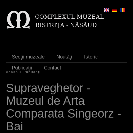
Jump to navigation
Secţii muzeale
Noutăţi
Istoric
Publicaţii
Contact
Acasă
»
Publicaţii
Y
Supraveghetor -
o
Muzeul de Arta
u
a
Comparata Singeorz -
r
Bai
e