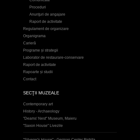
Comunicate
Proceduri
Anunţuri de angajare
Raport de activitate
Regulament de organizare
Organigrama
Carieră
Programe și strategii
Laborator de restaurare-conservare
Raport de activitate
Rapoarte și studii
Contact
SECŢII MUZEALE
Contemporary art
History - Archaeology
"Deams' Nest" Museum, Maieru
"Saxon House" Livezile
"Silverer's House" - German Center Bistrița