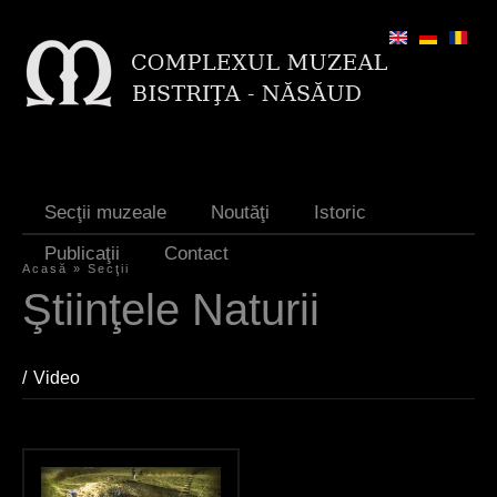
Jump to navigation
Secţii muzeale
Noutăţi
Istoric
Publicaţii
Contact
Acasă
»
Secţii
Y
Ştiinţele Naturii
o
u
Video
(active tab)
a
r
e