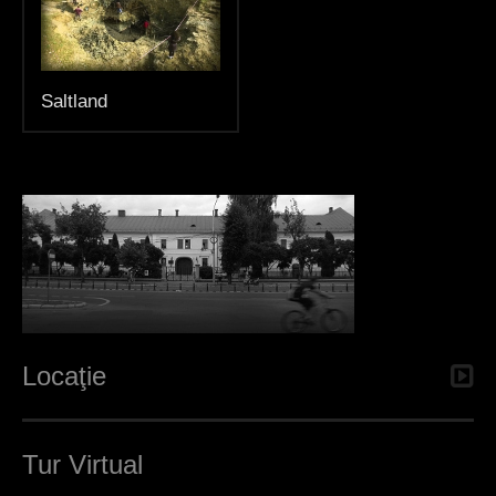
h
e
r
Saltland
e
Locaţie
Tur Virtual